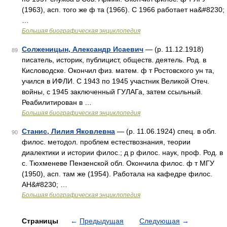
(1963), асп. того же ф та (1966). С 1966 работает на&#8230;
…
Большая биографическая энциклопедия
Солженицын, Александр Исаевич
— (р. 11.12.1918)
89
писатель, историк, публицист, обществ. деятель. Род. в
Кисловодске. Окончил физ. матем. ф т Ростовского ун та,
учился в ИФЛИ. С 1943 по 1945 участник Великой Отеч.
войны, с 1945 заключенный ГУЛАГа, затем ссыльный.
Реабилитирован в …
Большая биографическая энциклопедия
Станис, Лилия Яковлевна
— (р. 11.06.1924) спец. в обл.
90
филос. методол. проблем естествознания, теории
диалектики и истории филос.; д р филос. наук, проф. Род. в
с. Тюхменеве Пензенской обл. Окончила филос. ф т МГУ
(1950), асп. там же (1954). Работала на кафедре филос.
АН&#8230; …
Большая биографическая энциклопедия
Страницы
←
Предыдущая
Следующая
→