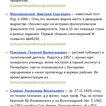
профессии …
Большая биографическая энциклопедия
Мережковский, Дмитрий Сергеевич
— известный поэт.
86
Род. в 1866 г. Отец его занимал видное место в дворцовом
ведомстве. Окончил курс на историко филологическом
факультете спб. университета. Уже в 15 лет помещал стихи
в разных изданиях. Первый сборник стихотворений М.
появился в&#8230; …
Большая биографическая энциклопедия
Плеханов, Георгий Валентинович
— русский публицист и
87
политический деятель. Родился в 1857 г.; кончил курс
юнкерского училища, затем поступил в горный институт в
Петербурге; там он познакомился с бунтарями
народниками и начал пропаганду в кружках рабочих. Во
время демонстрации на …
Большая биографическая энциклопедия
Славин, Александр Васильевич
— (р. 27.11.1924) спец.
88
по теории познания; д р филос. наук, проф. Род. на хуторе
Красный Яр Иловлинского р на Волгоградской обл. С 1942
по 1957 служба в Сов. Армии. Окончил филос. ф т ЛГУ