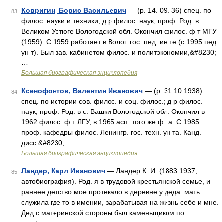
Ковригин, Борис Васильевич
— (р. 14. 09. 36) спец. по
83
филос. науки и техники; д р филос. наук, проф. Род. в
Великом Устюге Вологодской обл. Окончил филос. ф т МГУ
(1959). С 1959 работает в Волог. гос. пед. ин те (с 1995 пед.
ун т). Был зав. кабинетом филос. и политэкономии,&#8230;
…
Большая биографическая энциклопедия
Ксенофонтов, Валентин Иванович
— (р. 31.10.1938)
84
спец. по истории сов. филос. и соц. филос.; д р филос.
наук, проф. Род. в с. Вашки Вологодской обл. Окончил в
1962 филос. ф т ЛГУ, в 1965 асп. того же ф та. С 1985
проф. кафедры филос. Ленингр. гос. техн. ун та. Канд.
дисс.&#8230; …
Большая биографическая энциклопедия
Ландер, Карл Иванович
— Ландер К. И. (1883 1937;
85
автобиография). Род. я в трудовой крестьянской семье, и
раннее детство мое протекало в деревне у деда: мать
служила где то в имении, зарабатывая на жизнь себе и мне.
Дед с материнской стороны был каменьщиком по